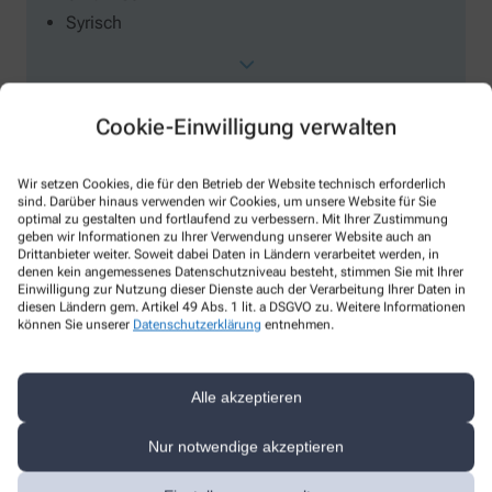
Syrisch
Cookie-Einwilligung verwalten
Wir setzen Cookies, die für den Betrieb der Website technisch erforderlich
sind. Darüber hinaus verwenden wir Cookies, um unsere Website für Sie
Überprüfung von
optimal zu gestalten und fortlaufend zu verbessern. Mit Ihrer Zustimmung
geben wir Informationen zu Ihrer Verwendung unserer Website auch an
Drittanbieter weiter. Soweit dabei Daten in Ländern verarbeitet werden, in
Erste-Hilfe Schränken (Firmen)
denen kein angemessenes Datenschutzniveau besteht, stimmen Sie mit Ihrer
Einwilligung zur Nutzung dieser Dienste auch der Verarbeitung Ihrer Daten in
Hausapotheken
diesen Ländern gem. Artikel 49 Abs. 1 lit. a DSGVO zu. Weitere Informationen
KFZ-Verbands-Kästen
können Sie unserer
Datenschutzerklärung
entnehmen.
Reiseapotheken
Verbandskasten
Alle akzeptieren
Nur notwendige akzeptieren