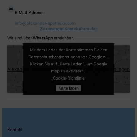
E-Mail-Adresse
info@alexander-apotheke.com
Zu unserem Kontaktformular
Wir sind über
WhatsApp
erreichbar.
Mit dem Laden der Karte stimmen Sie den
Datenschutzbestimmungen von Google zu.
Klicken Sie auf „Karte Laden“, um Google
Alexander-Apotheke, Bergstraße 18-20, 42651 Solingen
map zu aktivieren.
Cookie-Richtlinie
Karte laden
Kontakt